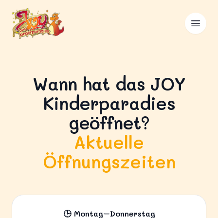
Skip to content
Joy Kinderparadies
Open 
Wann hat das JOY
Kinderparadies
geöffnet?
Aktuelle
Öffnungszeiten
🕒 Montag–Donnerstag