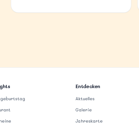
ights
Entdecken
rgeburtstag
Aktuelles
urant
Galerie
heine
Jahreskarte