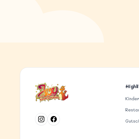
Highl
Kinde
Resta
Gutsc