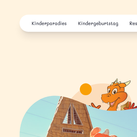
Skip to content
Kinderparadies
Kindergeburtstag
Re