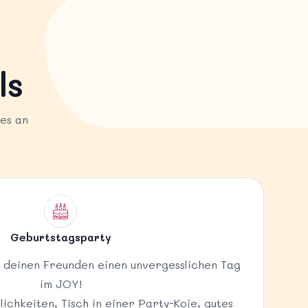
Y
ls
les an
Geburtstagsparty
 deinen Freunden einen unvergesslichen Tag
im JOY!
ichkeiten, Tisch in einer Party-Koje, gutes