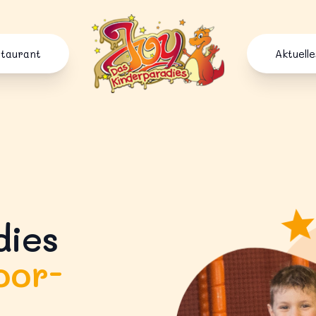
Joy Kinderparadies
staurant
Aktuelle
dies
oor-