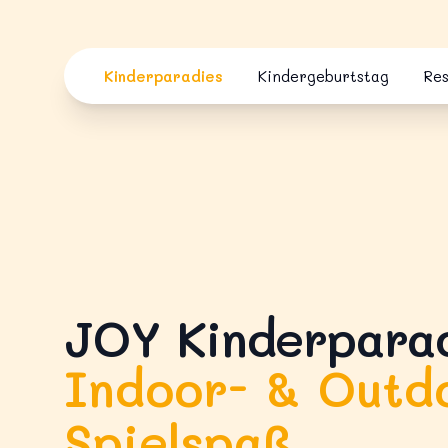
Skip to content
Kinderparadies
Kindergeburtstag
Re
JOY Kinderpara
Indoor- & Outd
Spielspaß