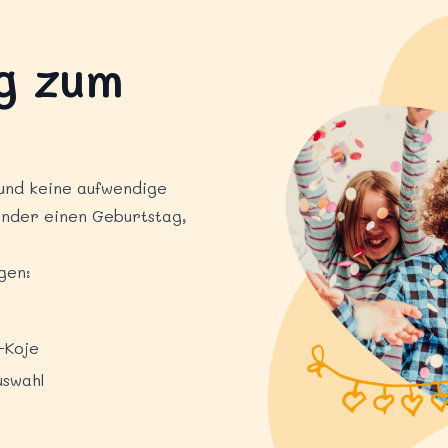
g zum
und keine aufwendige
inder einen Geburtstag,
gen:
-Koje
uswahl