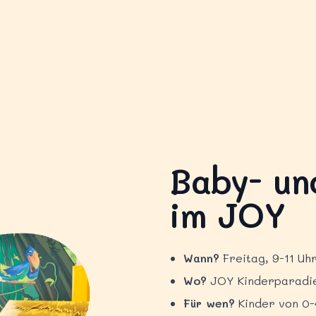
Baby- und
im JOY
Wann?
Freitag, 9-11 Uh
Wo?
JOY Kinderparadies
Für wen?
Kinder von 0-