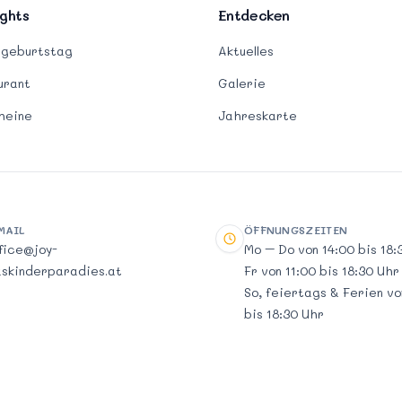
ights
Entdecken
rgeburtstag
Aktuelles
urant
Galerie
heine
Jahreskarte
MAIL
ÖFFNUNGSZEITEN
il
Öffnungszeiten
fice@joy-
Mo – Do von 14:00 bis 18:
skinderparadies.at
Fr von 11:00 bis 18:30 Uhr
So, feiertags & Ferien vo
bis 18:30 Uhr