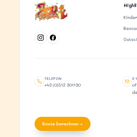
Highl
Kinde
Resta
Gutsc
TELEFON
E-
Telefon
E-Ma
+43 (0)512 301130
of
da
Route berechnen